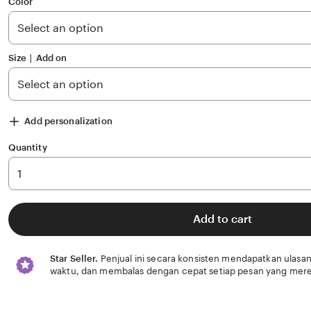
of
Color
5
stars
Size ∣ Add on
Add personalization
Quantity
Add to cart
Star Seller.
Penjual ini secara konsisten mendapatkan ulasan
waktu, dan membalas dengan cepat setiap pesan yang mere