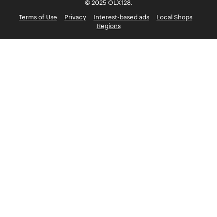
© 2025 OLX128.
Terms of Use
Privacy
Interest-based ads
Local Shops
Regions