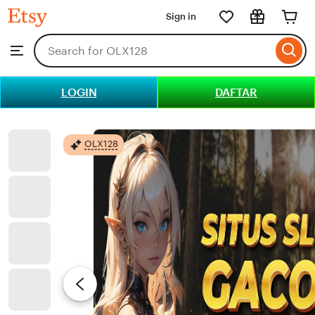
OLX128
Sign in
Skip
to
Search
Browse
ontent
for
items
or
LOGIN
DAFTAR
shops
OLX128