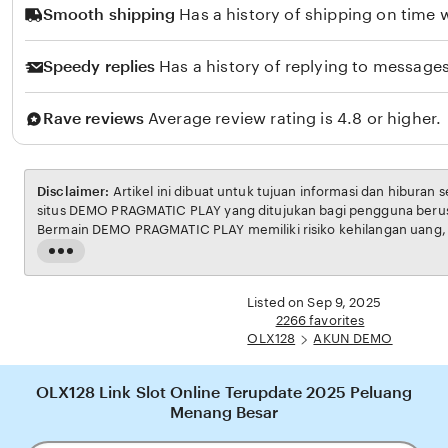
Smooth shipping
Has a history of shipping on time w
Speedy replies
Has a history of replying to messages
Rave reviews
Average review rating is 4.8 or higher.
Disclaimer:
Artikel ini dibuat untuk tujuan informasi dan hiburan 
situs DEMO PRAGMATIC PLAY yang ditujukan bagi pengguna berusi
Bermain DEMO PRAGMATIC PLAY memiliki risiko kehilangan uang,
bermain secara bertanggung jawab. Penulis tidak menganjurkan 
Read
sebagai sumber penghasilan utama. Semua kemenangan maupun
the
bergantung pada faktor keberuntungan dan manajemen bermain 
full
Listed on Sep 9, 2025
individu.
description
2266 favorites
OLX128
AKUN DEMO
OLX128 Link Slot Online Terupdate 2025 Peluang
Menang Besar