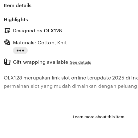
Item details
Highlights
Designed by
OLX128
Materials: Cotton, Knit
Read
Gift wrapping available
the
See details
full
OLX128 merupakan link slot online terupdate 2025 di I
description
permainan slot yang mudah dimainkan dengan peluang
Learn more about this item