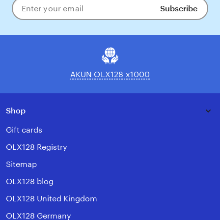
Subscribe
Enter
your
email
AKUN OLX128 x1000
Shop
Gift cards
OLX128 Registry
Sitemap
OLX128 blog
OLX128 United Kingdom
OLX128 Germany