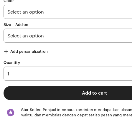
of
Color
5
stars
Size ∣ Add on
Add personalization
Quantity
Add to cart
Star Seller.
Penjual ini secara konsisten mendapatkan ulasan
waktu, dan membalas dengan cepat setiap pesan yang mere