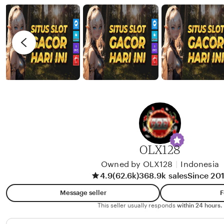
n
e
b
r
J
y
e
i
K
v
m
a
i
e
t
e
n
i
w
e
e
b
z
y
H
a
n
OLX128
n
Owned by OLX128
|
Indonesia
a
4.9
(62.6k)
368.9k sales
Since 20
h
Message seller
F
This seller usually responds
within 24 hours.