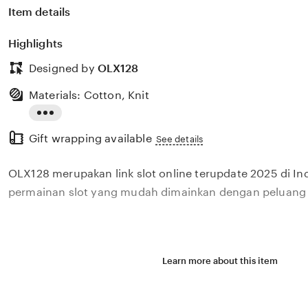
Item details
Highlights
Designed by
OLX128
Materials: Cotton, Knit
Read
Gift wrapping available
the
See details
full
OLX128 merupakan link slot online terupdate 2025 di I
description
permainan slot yang mudah dimainkan dengan peluang
Learn more about this item