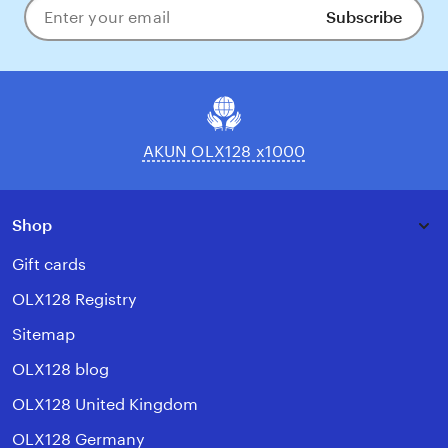
Subscribe
Enter
your
email
AKUN OLX128 x1000
Shop
Gift cards
OLX128 Registry
Sitemap
OLX128 blog
OLX128 United Kingdom
OLX128 Germany