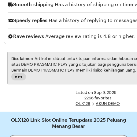
Smooth shipping
Has a history of shipping on time w
Speedy replies
Has a history of replying to messages
Rave reviews
Average review rating is 4.8 or higher.
Disclaimer:
Artikel ini dibuat untuk tujuan informasi dan hiburan 
situs DEMO PRAGMATIC PLAY yang ditujukan bagi pengguna berusi
Bermain DEMO PRAGMATIC PLAY memiliki risiko kehilangan uang,
bermain secara bertanggung jawab. Penulis tidak menganjurkan 
Read
sebagai sumber penghasilan utama. Semua kemenangan maupun
the
bergantung pada faktor keberuntungan dan manajemen bermain 
full
Listed on Sep 9, 2025
individu.
description
2266 favorites
OLX128
AKUN DEMO
OLX128 Link Slot Online Terupdate 2025 Peluang
Menang Besar