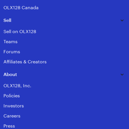
OLX128 Canada
Sell
Sell on OLX128
Teams
Forums
Affiliates & Creators
About
OLX128, Inc.
Policies
Investors
Careers
Press