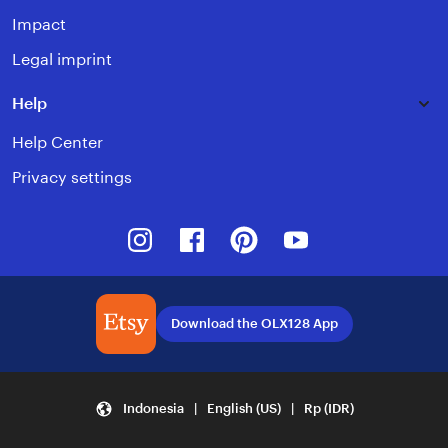
Impact
Legal imprint
Help
Help Center
Privacy settings
Instagram
Facebook
Pinterest
Youtube
Download the OLX128 App
Indonesia | English (US) | Rp (IDR)