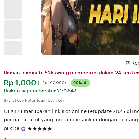
Rep
Banyak diminati. 52k orang membeli ini dalam 24 jam ter
Harga:
Rp 1,000+
Normal:
Rp 100,000+
90% off
Diskon segera berahir
21:07:47
Syarat dan ketentuan (berlaku)
OLX128 merupakan link slot online terupdate 2025 di I
permainan slot yang mudah dimainkan dengan peluang
5
OLX128
out