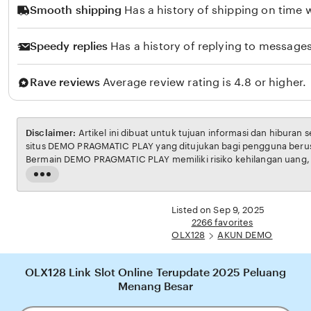
Smooth shipping
Has a history of shipping on time w
Speedy replies
Has a history of replying to messages
Rave reviews
Average review rating is 4.8 or higher.
Disclaimer:
Artikel ini dibuat untuk tujuan informasi dan hiburan 
situs DEMO PRAGMATIC PLAY yang ditujukan bagi pengguna berusi
Bermain DEMO PRAGMATIC PLAY memiliki risiko kehilangan uang,
bermain secara bertanggung jawab. Penulis tidak menganjurkan 
Read
sebagai sumber penghasilan utama. Semua kemenangan maupun
the
bergantung pada faktor keberuntungan dan manajemen bermain 
full
Listed on Sep 9, 2025
individu.
description
2266 favorites
OLX128
AKUN DEMO
OLX128 Link Slot Online Terupdate 2025 Peluang
Menang Besar