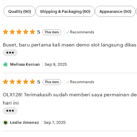
Filter
Quality (90)
Shipping & Packaging (60)
Appearance (50)
by
category
5
5
Recommends
This item
out
of
Buset, baru pertama kali maen demo slot langsung dika
5
stars
L
i
Melissa Kernan
Sep 9, 2025
s
5
t
5
Recommends
This item
out
i
of
OLX128! Terimakasih sudah memberi saya permainan dem
5
n
stars
hari ini
g
r
L
e
i
Leslie Jimenez
Sep 7, 2025
v
s