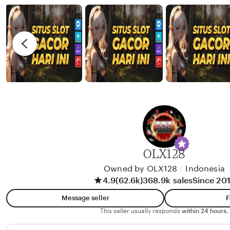
n
e
b
r
J
y
e
i
K
v
m
a
i
e
t
e
n
i
w
e
e
b
z
y
H
a
n
OLX128
n
Owned by OLX128
|
Indonesia
a
4.9
(62.6k)
368.9k sales
Since 20
h
Message seller
F
This seller usually responds
within 24 hours.