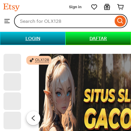
OLX128
Sign in
Skip
to
Search
Browse
ontent
for
items
or
LOGIN
DAFTAR
shops
OLX128