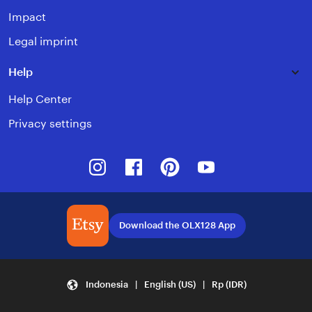
Impact
Legal imprint
Help
Help Center
Privacy settings
Instagram
Facebook
Pinterest
Youtube
Download the OLX128 App
Indonesia | English (US) | Rp (IDR)