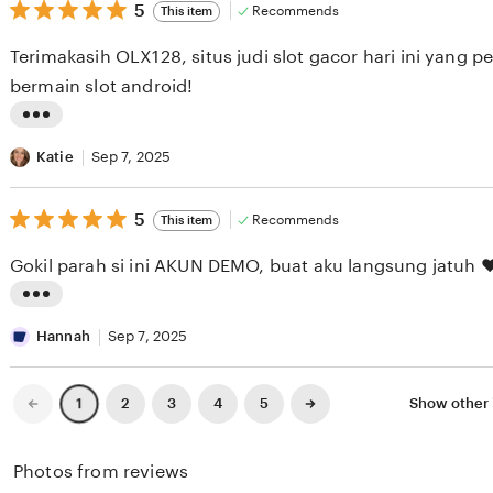
i
5
t
5
Recommends
This item
out
e
i
of
Terimakasih OLX128, situs judi slot gacor hari ini yang 
5
w
n
stars
bermain slot android!
b
g
y
r
L
M
e
i
Katie
Sep 7, 2025
e
v
s
l
i
5
t
5
Recommends
This item
out
i
e
i
of
Goki
5
s
w
n
stars
s
b
g
L
a
y
r
i
Hannah
Sep 7, 2025
K
L
e
s
e
e
v
t
Previous
Next
2
3
4
5
Show other 
1
page
page
r
s
i
i
n
l
e
n
Photos from reviews
a
i
w
g