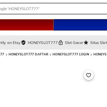
tly on Etsy
HONEYSLOT777
Slot Gacor
Situs Slot
77
HONEYSLOT777 DAFTAR
HONEYSLOT777 LOGIN
HONEYS